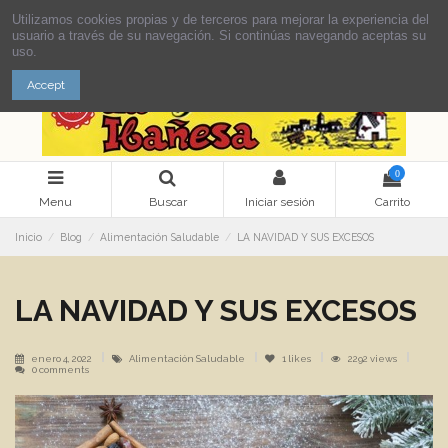
Utilizamos cookies propias y de terceros para mejorar la experiencia del
usuario a través de su navegación. Si continúas navegando aceptas su
uso.
Accept
0
Menu
Buscar
Iniciar sesión
Carrito
Inicio
Blog
Alimentación Saludable
LA NAVIDAD Y SUS EXCESOS
LA NAVIDAD Y SUS EXCESOS
enero 4, 2022
Alimentación Saludable
1
likes
2292 views
0 comments