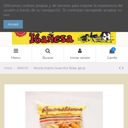
Utilizamos cookies propias y de terceros para mejorar la experiencia del
usuario a través de su navegación. Si continúas navegando aceptas su
uso.
Accept
0
Menu
Buscar
Iniciar sesión
Carrito
Inicio
SNACKS
Mezcla Snacks Gusanitos Bolsa 350 gr.