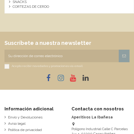
SNACKS
CORTEZAS DE CERDO
Suscríbete a nuestra newsletter
Acepto recibir novedades y promociones vía email.
Información adicional
Contacta con nosotros
Envío y Devoluciones
Aperitivos La Ibañesa
Aviso legal
Polígono Industrial Calle C Parcelas
Política de privacidad
2 y 4, 02200 Casas-Ibáñez,