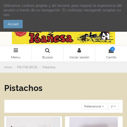
Utilizamos cookies propias y de terceros para mejorar la experiencia del
usuario a través de su navegación. Si continúas navegando aceptas su
uso.
Accept
0
Menu
Buscar
Iniciar sesión
Carrito
Inicio
FRUTOS SECOS
Pistachos
Pistachos
Relevancia
2