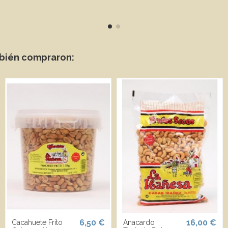
mbién compraron:
6,50 €
16,00 €
Cacahuete Frito
Anacardo