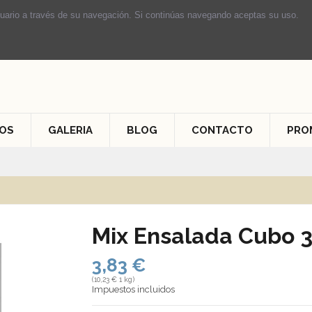
usuario a través de su navegación. Si continúas navegando aceptas su uso.
OS
GALERIA
BLOG
CONTACTO
PRO
Mix Ensalada Cubo 3
3,83 €
(10,23 € 1 kg)
Impuestos incluidos