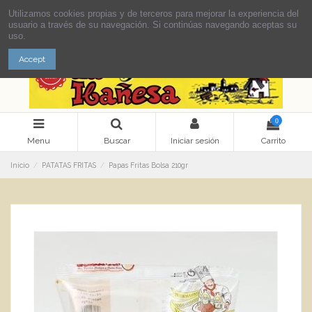
Utilizamos cookies propias y de terceros para mejorar la experiencia del
usuario a través de su navegación. Si continúas navegando aceptas su
uso.
Accept
0
Menu
Buscar
Iniciar sesión
Carrito
Inicio
PATATAS FRITAS
Papas Fritas Bolsa 210gr