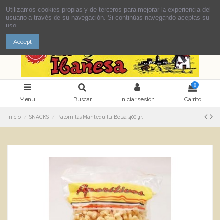
Utilizamos cookies propias y de terceros para mejorar la experiencia del
usuario a través de su navegación. Si continúas navegando aceptas su
uso.
Accept
0
Menu
Buscar
Iniciar sesión
Carrito
Inicio
SNACKS
Palomitas Mantequilla Bolsa 400 gr.