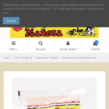
Utilizamos cookies propias y de terceros para mejorar la experiencia del
usuario a través de su navegación. Si continúas navegando aceptas su
uso.
Accept
0
Menu
Buscar
Iniciar sesión
Carrito
Inicio
FRUTOS SECOS
Garbanzo Tostado
Garbanzo Tostado Bolsa 1Kg.