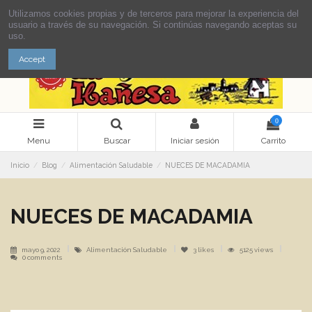
Utilizamos cookies propias y de terceros para mejorar la experiencia del
usuario a través de su navegación. Si continúas navegando aceptas su
uso.
Accept
0
Menu
Buscar
Iniciar sesión
Carrito
Inicio
Blog
Alimentación Saludable
NUECES DE MACADAMIA
NUECES DE MACADAMIA
mayo 9, 2022
Alimentación Saludable
3
likes
5125 views
0 comments