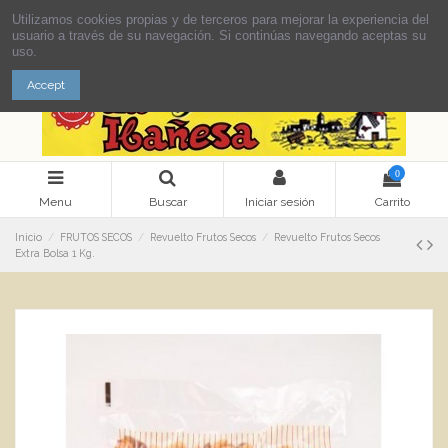
Utilizamos cookies propias y de terceros para mejorar la experiencia del
usuario a través de su navegación. Si continúas navegando aceptas su
uso.
Accept
0
Menu
Buscar
Iniciar sesión
Carrito
Inicio
FRUTOS SECOS
Revuelto Frutos Secos
Revuelto Frutos Secos
Extra Bolsa 1 Kg.